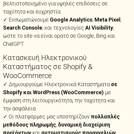
βελτιστοποιημένο για υψηλές επιδόσεις σε
ταχύτητα και ευχρηστία.
✓ Ενσωματώνουμε
Google Analytics
,
Meta Pixel
,
Search Console
, και τεχνολογίες
AI Visibility
,
ώστε το site να είναι ορατό σε Google, Bing και
ChatGPT.
Κατασκευή Ηλεκτρονικού
Καταστήματος σε Shopify &
WooCommerce
✓ Δημιουργούμε Ηλεκτρονικά Καταστήματα
σε
Shopify και WordPress (WooCommerce)
με
έμφαση στη λειτουργικότητα, την ταχύτητα και
την ασφάλεια.
✓ Οι πλατφόρμες μας υποστηρίζουν
πολλαπλές
μεθόδους πληρωμής
,
δυναμική διαχείριση
προϊόντων
και
αυτοματισμούς παραγγελιών
.