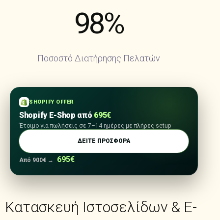
98
%
Ποσοστό Διατήρησης Πελατών
SHOPIFY OFFER
Shopify E-Shop από
695€
Έτοιμο για πωλήσεις σε 7–14 ημέρες με πλήρες setup
ΔΕΙΤΕ ΠΡΟΣΦΟΡΑ
695€
Από 900€ →
Κατασκευή Ιστοσελίδων & E-