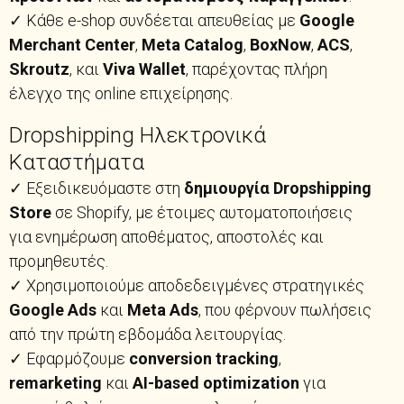
✓ Κάθε e-shop συνδέεται απευθείας με
Google
Merchant Center
,
Meta Catalog
,
BoxNow
,
ACS
,
Skroutz
, και
Viva Wallet
, παρέχοντας πλήρη
έλεγχο της online επιχείρησης.
Dropshipping Ηλεκτρονικά
Καταστήματα
✓ Εξειδικευόμαστε στη
δημιουργία Dropshipping
Store
σε Shopify, με έτοιμες αυτοματοποιήσεις
για ενημέρωση αποθέματος, αποστολές και
προμηθευτές.
✓ Χρησιμοποιούμε αποδεδειγμένες στρατηγικές
Google Ads
και
Meta Ads
, που φέρνουν πωλήσεις
από την πρώτη εβδομάδα λειτουργίας.
✓ Εφαρμόζουμε
conversion tracking
,
remarketing
και
AI-based optimization
για